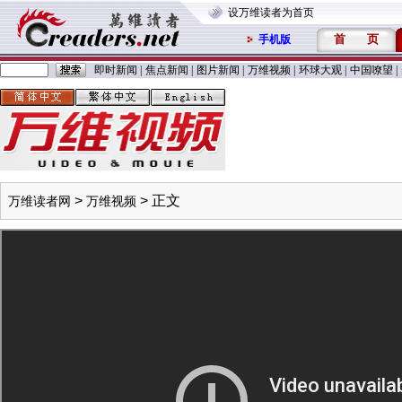
设万维读者为首页
首
页
手机版
即时新闻
|
焦点新闻
|
图片新闻
|
万维视频
|
环球大观
|
中国嘹望
|
>
> 正文
万维读者网
万维视频