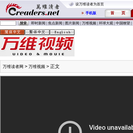
设万维读者为首页
首
页
手机版
即时新闻
|
焦点新闻
|
图片新闻
|
万维视频
|
环球大观
|
中国嘹望
|
>
> 正文
万维读者网
万维视频